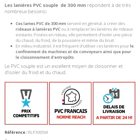
Les lanières PVC souple de 300 mm
répondent à de très
nombreux besoins
:
Ces lames PVC de 300 mm
servent en général à créer des
rideaux à lanières PVC
ou à remplacer les lanières de rideaux
existants. Posées en rideau, elle permettent d'isoler une pièce
du chaud, du froid, de la poussière et même du bruit.
En milieu industriel, il est fréquent d'utiliser ces lanières pour
le
confinement de machines et de convoyeurs ainsi que pour
le cloisonnement d'entrepôts
.
Le PVC souple est un excellent moyen de cloisonner et
d'isoler du froid et du chaud.
Référence :
RLP300SM