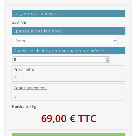
Largeur des lanières
300 mm
Epaisseur des lanières
Choisissez la longueur souhaitée en mètres
Prix / mètre
0
Conditionnement :
0
Poids:
3.7 kg
69,00 €
TTC