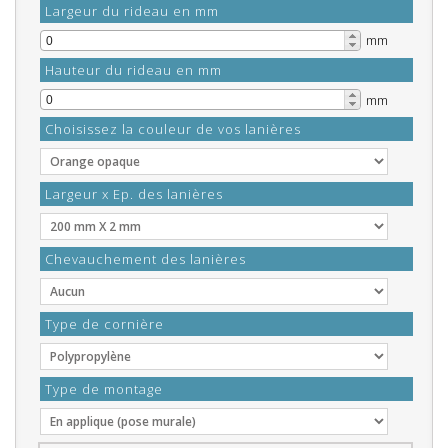
Largeur du rideau en mm
mm
Hauteur du rideau en mm
mm
Choisissez la couleur de vos lanières
Largeur x Ep. des lanières
Chevauchement des lanières
Type de cornière
Type de montage