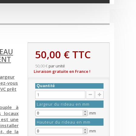
DEAU
50,00 €
TTC
ENT
50,00 €
par unité
Livraison gratuite en France !
largeur
sez-vous
Quantité
PVC prêt
Largeur du rideau en mm
souple à
s locaux
mm
C est une
Hauteur du rideau en mm
nstaller
mm
t, de la