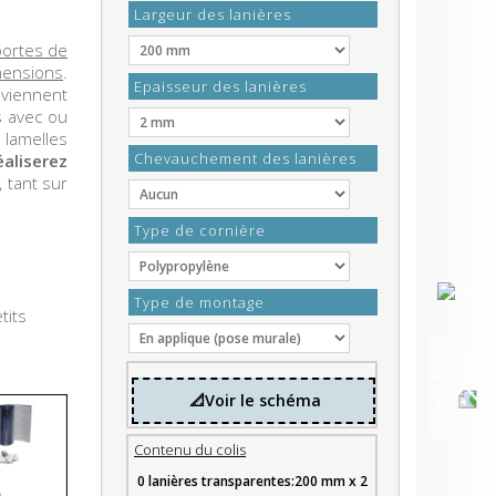
Largeur des lanières
portes de
mensions
.
Epaisseur des lanières
viennent
s avec ou
lamelles
Chevauchement des lanières
liserez
, tant sur
Type de cornière
Type de montage
tits
AVIS CLIENTS
📐Voir le schéma
Contenu du colis
0 lanières transparentes:200 mm x 2