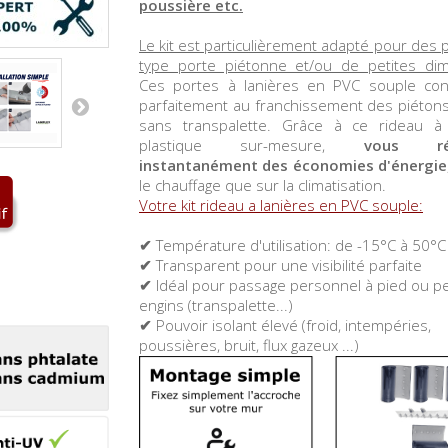
poussière etc.
Le kit est particulièrement adapté pour des 
type porte piétonne et/ou de petites
di
Ces portes à lanières en PVC souple con
parfaitement au franchissement des piéton
sans transpalette. Grâce à ce rideau à 
plastique sur-mesure,
vous réa
instantanément des économies d'énergie
le chauffage que sur la climatisation.
Votre kit rideau a lanières en PVC souple:
✔
Température d'utilisation: de -15°C à 50°C
✔
Transparent pour une visibilité parfaite
✔
Idéal pour passage personnel à pied ou pe
engins (transpalette...)
✔
Pouvoir isolant élevé (froid, intempéries,
poussières, bruit, flux gazeux ...)