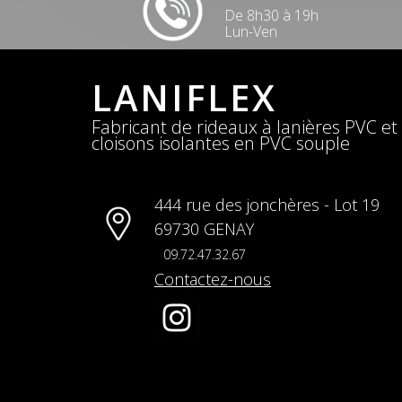
De 8h30 à 19h
Lun-Ven
LANIFLEX
Fabricant de rideaux à lanières PVC et
cloisons isolantes en PVC souple
444 rue des jonchères - Lot 19
69730 GENAY
09.72.47.32.67
Contactez-nous