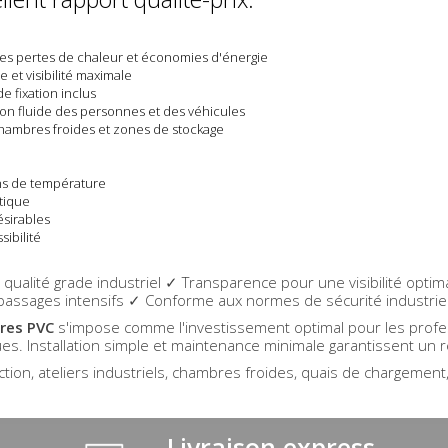
 des pertes de chaleur et économies d'énergie
 et visibilité maximale
e fixation inclus
tion fluide des personnes et des véhicules
, chambres froides et zones de stockage
ions de température
tique
ésirables
ibilité
 qualité grade industriel ✓ Transparence pour une visibilité opt
passages intensifs ✓ Conforme aux normes de sécurité industrie
ères PVC
s'impose comme l'investissement optimal pour les profes
ques. Installation simple et maintenance minimale garantissent un 
tion, ateliers industriels, chambres froides, quais de chargement,
Livraison express