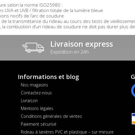
ure selon la norme ISO25980 :
 UVA et UVB / filtration totale de la lumière bleue
ons nocifs de l’arc de soudure
e la transmittance du rideau au cours des tests de vieillissemen
 la combustion d’un rideau de soudure ne doit pas durer plus de 
Livraison express
Expédition en 24h
Informations et blog
G
Nos magasins
Contactez-nous
Livraison
Mentions légales
Conditions générales de ventes
Paiement sécurisé
Rideau à lanières PVC et plastique – sur mesure