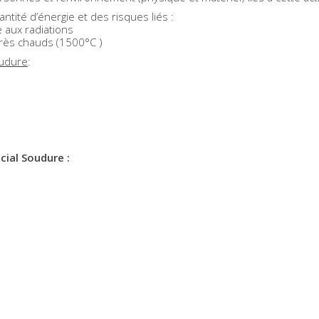
tité d’énergie et des risques liés :
 aux radiations
très chauds (1500°C )
oudure
:
cial Soudure :