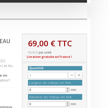
DEAU
69,00 €
TTC
69,00 €
par unité
Livraison gratuite en France !
ISO
s et les
Quantité
.
ée en
ateur!
Largeur du rideau en mm
mm
Hauteur du rideau en mm
mm
lumineux