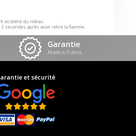
t accéléré du rideau.
3 secondes après avoir retiré la flamme.
Garantie
Made in France
arantie et sécurité