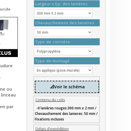
Largeur x Ep. des lanières
lucide
Chevauchement des lanières
Type de cornière
Type de montage
oudure
e
📐Voir le schéma
ène ou
 linteau
Contenu du colis
 mn par
-0 lanières rouges:300 mm x 2 mm /
Chevauchement des lanieres: 50 mm /
Fixations incluses
Délais d'expédition