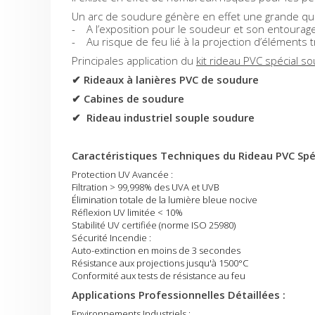
Un arc de soudure génère en effet une grande quan
- A l’exposition pour le soudeur et son entourage
- Au risque de feu lié à la projection d’éléments 
Principales application du
kit rideau PVC spécial s
✔ Rideaux à lanières PVC de soudure
✔ Cabines de soudure
✔ Rideau industriel souple soudure
Caractéristiques Techniques du Rideau PVC Spé
Protection UV Avancée :
Filtration > 99,998% des UVA et UVB
Élimination totale de la lumière bleue nocive
Réflexion UV limitée < 10%
Stabilité UV certifiée (norme ISO 25980)
Sécurité Incendie :
Auto-extinction en moins de 3 secondes
Résistance aux projections jusqu'à 1500°C
Conformité aux tests de résistance au feu
Applications Professionnelles Détaillées :
Environnements Industriels :