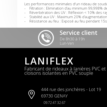
Les performances minimales d'un rideau de soud
- Filtration : Elimination d’au minimum 99,998% des
- Réverbération des UV : Réflexion < 10% des ray
- Stabilité aux UV : Maximum 20% d’augmentation d
- Résistance au feu : Exposé au feu pendant 15s,
Service client
De 8h30 à 19h
Lun-Ven
LANIFLEX
Fabricant de rideaux à lanières PVC et
cloisons isolantes en PVC souple
444 rue des jonchères - Lot 19
69730 GENAY
09.72.47.32.67