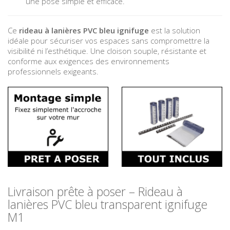
une pose simple et efficace.
Ce
rideau à lanières PVC bleu ignifuge
est la solution
idéale pour sécuriser vos espaces sans compromettre la
visibilité ni l’esthétique. Une cloison souple, résistante et
conforme aux exigences des environnements
professionnels exigeants.
Livraison prête à poser – Rideau à
lanières PVC bleu transparent ignifuge
M1