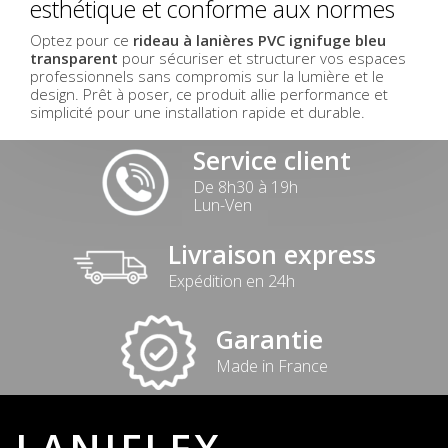
esthétique et conforme aux normes
Optez pour ce
rideau à lanières PVC ignifuge bleu
transparent
pour sécuriser et structurer vos espaces
professionnels sans compromis sur la lumière et le
design. Prêt à poser, ce produit allie performance et
simplicité pour une installation rapide et durable.
Service client
De 8h30 à 19h
Lun-Ven
Livraison express
Expédition en 24h
Garantie
Made in France