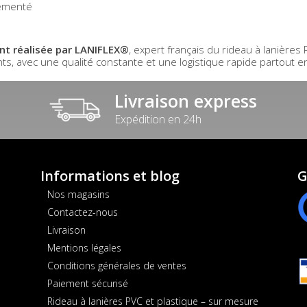
lementé
nt réalisée par LANIFLEX®
, expert français du rideau à lanière
s, avec une qualité constante et une logistique rapide partout e
Livraison express
Expédition en 24h
Informations et blog
G
Nos magasins
Contactez-nous
Livraison
Mentions légales
Conditions générales de ventes
Paiement sécurisé
Rideau à lanières PVC et plastique – sur mesure