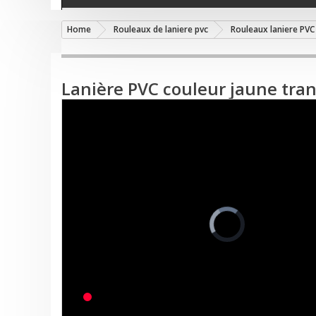
Home
Rouleaux de laniere pvc
Rouleaux laniere PVC
Lanière PVC couleur jaune tran
Video
Player
is
loading.