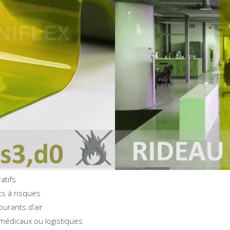
atifs
s à risques
ourants d’air
 médicaux ou logistiques