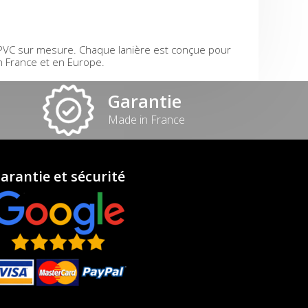
s PVC sur mesure. Chaque lanière est conçue pour
n France et en Europe.
Garantie
Made in France
arantie et sécurité