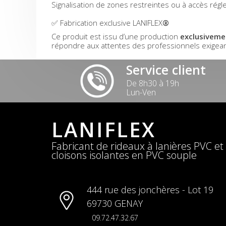
Signalisation de zones restreintes ou à accès rég
✅ Fabrication exclusive LANIFLEX
®
Ce produit est issu d’une production
exclusiveme
répondre aux attentes des professionnels exigeant
Service client
De 8h30 à 19h
Lun-Ven
LANIFLEX
Fabricant de rideaux à lanières PVC et
cloisons isolantes en PVC souple
444 rue des jonchères - Lot 19
69730 GENAY
09.72.47.32.67