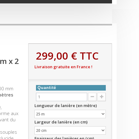
299,00 €
TTC
m x 2
Livraison gratuite en France !
200 mm
Quantité
mètres
Longueur de lanière (en mètre)
,
forme aux
vant du
Largeur de lanière (en cm)
s souples
slucide
Epaisseur des lanières en (cm)