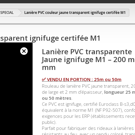
 SPECIAL
Lanière PVC couleur jaune transparent ignifuge certifée M1
sparent ignifuge certifée M1
Lanière PVC transparente
Jaune ignifuge M1 – 200 m
mm
✅ VENDU EN PORTION : 25m ou 50m
Rouleau de lanière PVC jaune transparent, 
de large et 2 mm d’épaisseur,
longueur 25 
ou 50 mètres
.
Ce PVC est ignifuge, certifié Euroclass B-s3,d0
équivalent à la norme M1 (NF P92-507), con
exigences pour les ERP (établissements rece
public).
Parfait pour fabriquer des rideaux à lanière
résistants au feu, avec un rendu coloré, tran