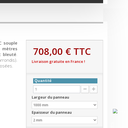
 souple
708,00 €
TTC
0 mètres
t bleuté
.
rrondis).
Livraison gratuite en France !
posées.
Quantité
Largeur du panneau
Epaisseur du panneau