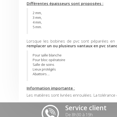
Différentes épaisseurs sont proposées :
2 mm,
3 mm,
4 mm,
5 mm.
Lorsque les bobines de pvc sont péparées en 
remplacer un ou plusieurs vantaux en pvc stan
Pour salle blanche
Pour bloc opératoire
Salle de soins
Lieux protégés
Abattoirs ...
Information importante
:
Les matières sont livrées enroulées. La toléranc
Service client
De 8h30 à 19h